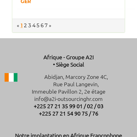
GER
«
1
2
3
4
5
6
7
»
Afrique - Groupe A2I
• Siège Social
Abidjan, Marcory Zone 4C,
Rue Paul Langevin,
Immeuble Pavillon 2, 2e étage
info@a2i-outsourcinghr.com
+225 27 21 35 99 01 / 02 / 03
+225 27 21 54 90 75 / 76
Notre implantation en Afrique Francophone